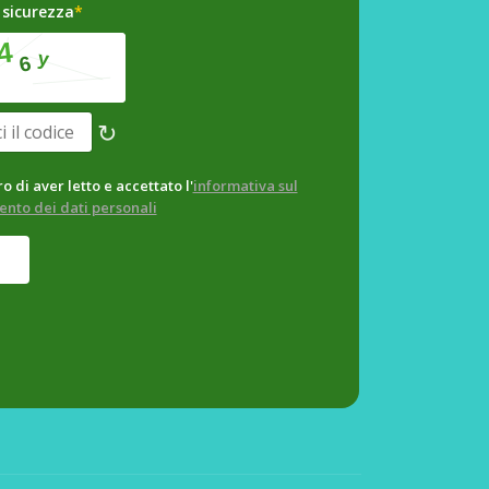
 sicurezza
*
↻
o di aver letto e accettato l'
informativa sul
ento dei dati personali