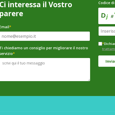
Ci interessa il Vostro
Codice di
parere
Email
*
*
Dichiar
Ti chiediamo un consiglio per migliorare il nostro
trattam
servizio
*
Invia