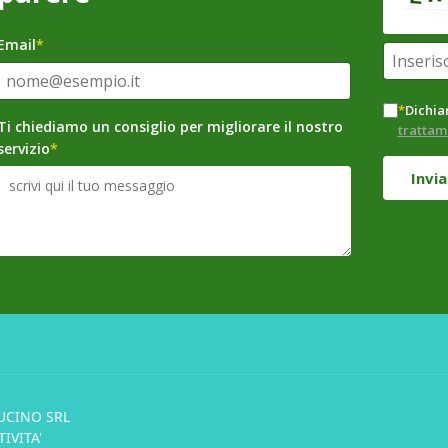
Email
*
*
Dichiar
Ti chiediamo un consiglio per migliorare il nostro
trattam
servizio
*
Invia
UCINO SRL
IVITA'