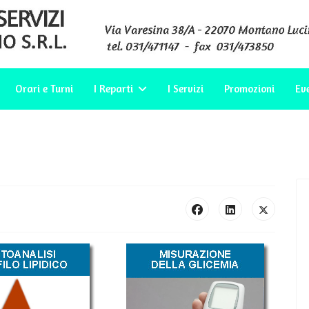
Orari e Turni
I Reparti
I Servizi
Promozioni
Ev