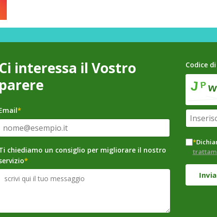
Ci interessa il Vostro
Codice di
parere
Email
*
*
Dichiar
Ti chiediamo un consiglio per migliorare il nostro
trattam
servizio
*
Invia