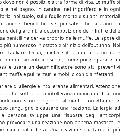
no dove non è possibile altra forma di vita. Le muffe si
o e nel bagno, in cantina, nel frigorifero e in ogni
ria, nel suolo, sulle foglie morte e su altri materiali
 ma anche benefiche se pensate che aiutano la
one dei giardini, la decomposizione dei rifiuti e delle
osa penicillina deriva proprio dalle muffe. Le spore di
più numerose in estate e all’inizio dell’autunno. Nei
no. Tagliare l’erba, mietere il grano o camminare
ti comportamenti a rischio, come pure riparare un
casa e usare un deumidificatore sono atti preventivi
 antimuffa e pulire muri e mobilio con disinfettanti.
rlare di allergie e intolleranze alimentari. Attenzione
oro che soffrono di intolleranza mancano di alcuni
quindi non scompongono l’alimento correttamente.
usso sanguigno e causare una reazione. L’allergia ad
la persona sviluppa una risposta degli anticorpi
sono provocare una reazione non appena masticati, e
liminabili dalla dieta. Una reazione più tarda è più