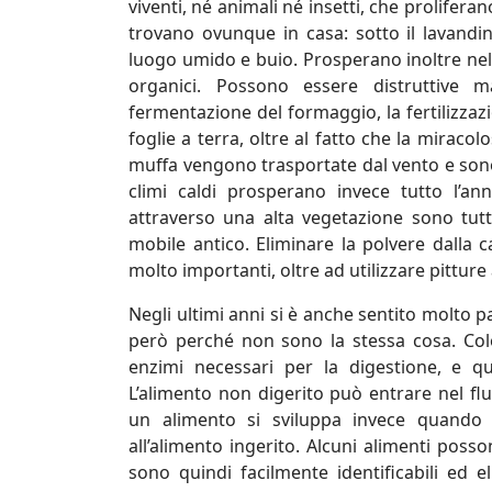
viventi, né animali né insetti, che prolifera
trovano ovunque in casa: sotto il lavandin
luogo umido e buio. Prosperano inoltre nell’a
organici. Possono essere distruttive
fermentazione del formaggio, la fertilizzazi
foglie a terra, oltre al fatto che la miracol
muffa vengono trasportate dal vento e sono 
climi caldi prosperano invece tutto l’an
attraverso una alta vegetazione sono tut
mobile antico. Eliminare la polvere dalla 
molto importanti, oltre ad utilizzare pitture
Negli ultimi anni si è anche sentito molto pa
però perché non sono la stessa cosa. Col
enzimi necessari per la digestione, e 
L’alimento non digerito può entrare nel fl
un alimento si sviluppa invece quando 
all’alimento ingerito. Alcuni alimenti pos
sono quindi facilmente identificabili ed e