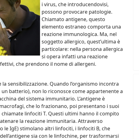
i virus, che introducendovisi,
possono provocare patologie.
Chiamato antigene, questo
elemento estraneo comporta una
reazione immunologica. Ma, nel
soggetto allergico, quest’ultima è
particolare: nella persona allergica
si opera infatti una reazione
fettivi, che prendono il nome di allergeni.
è la sensibilizzazione. Quando l’organismo incontra
o un batterio), non lo riconosce come appartenente a
cchina del sistema immunitario. L’antigene è
i macrofagi, che lo frazionano, poi presentano i suoi
 chiamate linfociti T. Questi ultimi hanno il compito
scatenare la reazione immunitaria. Attraverso
 IgE) stimolano altri linfociti, i linfociti B, che
ll’antigene sia con le linfochine, per trasformarsi