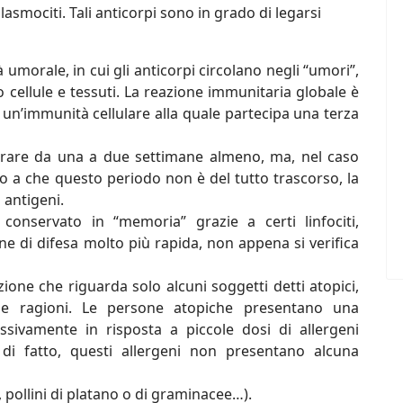
plasmociti. Tali anticorpi sono in grado di legarsi
morale, in cui gli anticorpi circolano negli “umori”,
o cellule e tessuti. La reazione immunitaria globale è
un’immunità cellulare alla quale partecipa una terza
 durare da una a due settimane almeno, ma, nel caso
Fino a che questo periodo non è del tutto trascorso, la
 antigeni.
 conservato in “memoria” grazie a certi linfociti,
e di difesa molto più rapida, non appena si verifica
azione che riguarda solo alcuni soggetti detti atopici,
rie ragioni. Le persone atopiche presentano una
ssivamente in risposta a piccole dosi di allergeni
di fatto, questi allergeni non presentano alcuna
e, pollini di platano o di graminacee…).