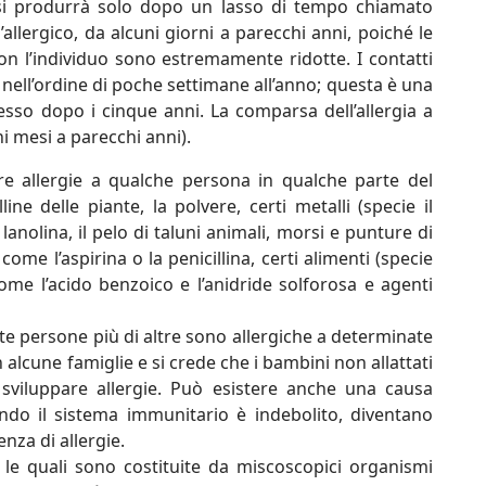
 si produrrà solo dopo un lasso di tempo chiamato
’allergico, da alcuni giorni a parecchi anni, poiché le
on l’individuo sono estremamente ridotte. I contatti
, nell’ordine di poche settimane all’anno; questa è una
 spesso dopo i cinque anni. La comparsa dell’allergia a
i mesi a parecchi anni).
e allergie a qualche persona in qualche parte del
e delle piante, la polvere, certi metalli (specie il
lanolina, il pelo di taluni animali, morsi e punture di
ome l’aspirina o la penicillina, certi alimenti (specie
 come l’acido benzoico e l’anidride solforosa e agenti
rte persone più di altre sono allergiche a determinate
 alcune famiglie e si crede che i bambini non allattati
sviluppare allergie. Può esistere anche una causa
ando il sistema immunitario è indebolito, diventano
nza di allergie.
 le quali sono costituite da miscoscopici organismi