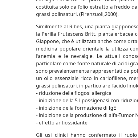
costituita solo dall’olio estratto a freddo da
grassi polinsaturi. (Firenzuoli,2000).
Similmente al Ribes, una pianta giapponese 
la Perilla Frutescens Britt, pianta erbacea
Giappone, che è utilizzata anche come ortag
medicina popolare orientale la utilizza co
l’anemia e le nevralgie. Le attuali cono
particolare come fonte naturale di acidi grass
sono prevalentemente rappresentati da polife
un olio essenziale ricco in cariofillene, me
grassi polinsaturi, in particolare l’acido lin
- riduzione della flogosi allergica
- inibizione della 5-lipossigenasi con riduzio
- inibizione della formazione di IgE
- inibizione della produzione di alfa-Tumor 
- effetto antiossidante
Gli usi clinici hanno confermato il ruolo