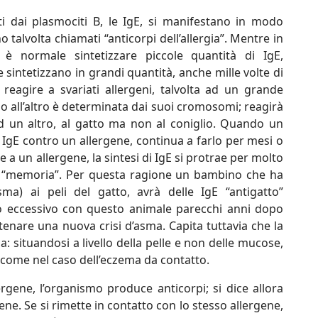
zati dai plasmociti B, le IgE, si manifestano in modo
 talvolta chiamati “anticorpi dell’allergia”. Mentre in
 è normale sintetizzare piccole quantità di IgE,
le sintetizzano in grandi quantità, anche mille volte di
reagire a svariati allergeni, talvolta ad un grande
 o all’altro è determinata dai suoi cromosomi; reagirà
d un altro, al gatto ma non al coniglio. Quando un
e IgE contro un allergene, continua a farlo per mesi o
ne a un allergene, la sintesi di IgE si protrae per molto
ti “memoria”. Per questa ragione un bambino che ha
sma) ai peli del gatto, avrà delle IgE “antigatto”
to eccessivo con questo animale parecchi anni dopo
catenare una nuova crisi d’asma. Capita tuttavia che la
: situandosi a livello della pelle e non delle mucose,
E, come nel caso dell’eczema da contatto.
gene, l’organismo produce anticorpi; si dice allora
gene. Se si rimette in contatto con lo stesso allergene,