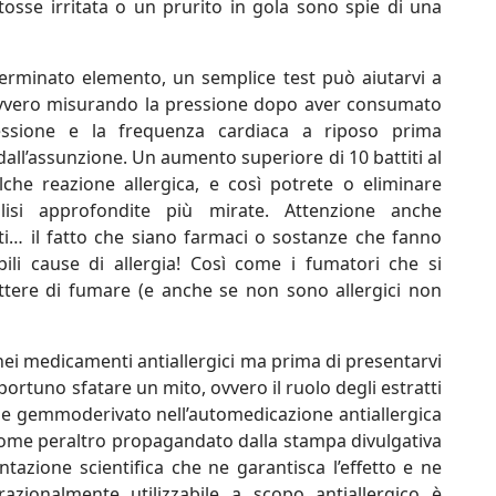
 tosse irritata o un prurito in gola sono spie di una
terminato elemento, un semplice test può aiutarvi a
 ovvero misurando la pressione dopo aver consumato
ressione e la frequenza cardiaca a riposo prima
 dall’assunzione. Un aumento superiore di 10 battiti al
che reazione allergica, e così potrete o eliminare
alisi approfondite più mirate. Attenzione anche
vati… il fatto che siano farmaci o sostanze che fanno
bili cause di allergia! Così come i fumatori che si
ttere di fumare (e anche se non sono allergici non
 nei medicamenti antiallergici ma prima di presentarvi
portuno sfatare un mito, ovvero il ruolo degli estratti
e gemmoderivato nell’automedicazione antiallergica
come peraltro propagandato dalla stampa divulgativa
azione scientifica che ne garantisca l’effetto e ne
 razionalmente utilizzabile a scopo antiallergico è