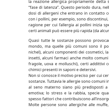
la reazione allergica propriamente detta
“fase di latenza”. Questo periodo dura, nell
dosi di allergeni che entrano in contatto c
con i pollini, per esempio, sono discontinui
ragione per cui l’allergia ai pollini inizia
certi animali può essere più rapida (da alcun
Quasi tutte le sostanze possono provocar
mondo, ma quelle più comuni sono il pollin
nichel), alcuni componenti dei cosmetici, la 
insetti, alcuni farmaci anche molto comuni c
fragole, uova e molluschi), certi addittivi
chimici presenti in saponi e detersivi.
Non si conosce il motivo preciso per cui ce
sostanze. Tuttavia le allergie sono comuni in
al seno materno siano più predisposti a 
emotiva; lo stress e la rabbia, specie qu
spesso fattori che contribuiscono all’insorge
Molte persone sono allergiche alle muffe,