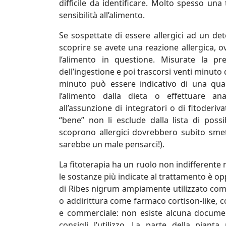
difficile da identificare. Molto spesso una
sensibilità all’alimento.
Se sospettate di essere allergici ad un de
scoprire se avete una reazione allergica,
l’alimento in questione. Misurate la p
dell’ingestione e poi trascorsi venti minuto
minuto può essere indicativo di una qual
l’alimento dalla dieta o effettuare an
all’assunzione di integratori o di fitoderi
“bene” non li esclude dalla lista di possi
scoprono allergici dovrebbero subito sme
sarebbe un male pensarci!).
La fitoterapia ha un ruolo non indifferente
le sostanze più indicate al trattamento è op
di Ribes nigrum ampiamente utilizzato com
o addirittura come farmaco cortison-like, 
e commerciale: non esiste alcuna document
consigli l’utilizzo. La parte della pianta